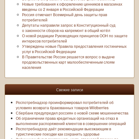
Новые требования к оформлению ценников в магазинах
введены со 2 января в Российской Федерации
Россия отмечает Всемирный день защиты прав
потребителей
Депутаты направили запрос в Конституционный суд
о законности сборов на капремонт в общий котёл
О новой редакции Руководящих принципов ООН по защите
интересов потребителей
Утверждены новые Правила предоставления гостиничных
услуг в Российской Федерации
В Правительстве России решается вопрос о выдаче
продовольственных карт малообеспеченным слоям
населения
Свежие записи
Роспотребнадзор проинформировал потребителей об
условиях возврата бракованных товаров Wildberries
Сбербанк предупредил россиян о новой схеме мошенничества
Об ограничении права кредитных организаций на отказ в
выполнении распоряжений клиентов в совершении операций
Роспотребнадзор даёт рекомендации выезжающим в
туристические поездки как сохранить здоровье