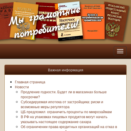
Мы грамотные
потребители!
Пере
нави
Важная информация
Главная страница
Новости
Продление годности. Будет ли в магазинах больше
просрочки?
Субсидируемая ипотека от застройщика: риски и
возможные меры регулятора
ЦБ предложил ограничить проценты по микрозаймам
В РФ на упаковках пищевых продуктов могут начать
указывать настоящее содержание сахара
Об ограничении права кредитных организаций на отказ в