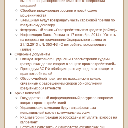
выполнении распоряжений клиентов в совершении
операций
Сбербанк предупредил россиян о новой схеме
мошенничества
Заёмщикам будут возвращать часть страховой премии по
кредитному договору
Федеральный закон «О потребительском кредите (займе)»
Информация Банка России от 17 сентября 2014 г. “Ответы
на вопросы по применению Федерального закона от
21.12.2013 г. № 353-ФЗ «О потребительском кредите
(займе)»
Судебные документы
Пленум Верховного Суда РФ «О рассмотрении судами
гражданских дел по спорам о защите прав потребителей»
Президиум ВС РФ обобщил практику по делам о защите
прав потребителей
Обзор судебной практики по гражданским делам,
связанным с разрешением споров об исполнении
кредитных обязательств
Архив новостей
Государственный информационный ресурс по вопросам
защиты прав потребителей
Управляющие компании будут штрафовать за
неправильный расчет коммунальных услуг
Ряд категорий граждан освобождены от уплаты взносов на
капремонт
Вступил в силу закон о банкротстве физических лиц