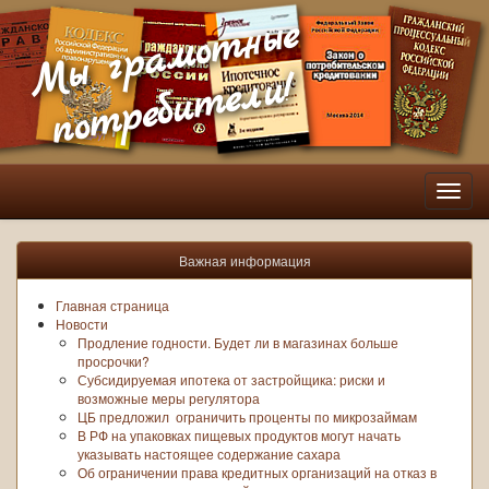
Мы грамотные
потребители!
Пере
нави
Важная информация
Главная страница
Новости
Продление годности. Будет ли в магазинах больше
просрочки?
Субсидируемая ипотека от застройщика: риски и
возможные меры регулятора
ЦБ предложил ограничить проценты по микрозаймам
В РФ на упаковках пищевых продуктов могут начать
указывать настоящее содержание сахара
Об ограничении права кредитных организаций на отказ в