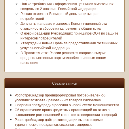
Новые требования к оформлению ценников в магазинах
введены со 2 января в Российской Федерации
Россия отмечает Всемирный день защиты прав
потребителей
Депутаты направили запрос в Конституционный суд
о законности сборов на капремонт в общий котёл
О новой редакции Руководящих принципов ООН по защите
интересов потребителей
Утверждены новые Правила предоставления гостиничных
услуг в Российской Федерации
В Правительстве России решается вопрос о выдаче
продовольственных карт малообеспеченным слоям
населения
Свежие записи
Роспотребнадзор проинформировал потребителей об
условиях возврата бракованных товаров Wildberries
Сбербанк предупредил россиян о новой схеме мошенничества
Об ограничении права кредитных организаций на отказ в
выполнении распоряжений клиентов в совершении операций
Роспотребнадзор даёт рекомендации выезжающим в
туристические поездки как сохранить здоровье