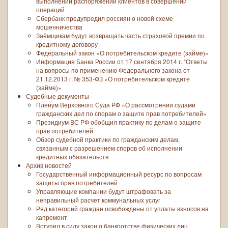
выполнении распоряжений клиентов в совершении
операций
Сбербанк предупредил россиян о новой схеме
мошенничества
Заёмщикам будут возвращать часть страховой премии по
кредитному договору
Федеральный закон «О потребительском кредите (займе)»
Информация Банка России от 17 сентября 2014 г. “Ответы
на вопросы по применению Федерального закона от
21.12.2013 г. № 353-ФЗ «О потребительском кредите
(займе)»
Судебные документы
Пленум Верховного Суда РФ «О рассмотрении судами
гражданских дел по спорам о защите прав потребителей»
Президиум ВС РФ обобщил практику по делам о защите
прав потребителей
Обзор судебной практики по гражданским делам,
связанным с разрешением споров об исполнении
кредитных обязательств
Архив новостей
Государственный информационный ресурс по вопросам
защиты прав потребителей
Управляющие компании будут штрафовать за
неправильный расчет коммунальных услуг
Ряд категорий граждан освобождены от уплаты взносов на
капремонт
Вступил в силу закон о банкротстве физических лиц