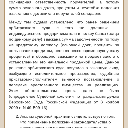
солидарная ответственность поручителей, а потому
сумма основного долга, проценты и неустойка подлежат
взысканию с должника и поручителей солидарно.
Между тем судами установлено, что ранее решением
арбитражного суда с того же должника —
индивидуального предпринимателя в пользу банка (истца
по данному делу) взыскана сумма задолженности по тому
же кредитному договору (основной долг, проценты за
пользование кредитом, пеня за несвоевременную уплату
процентов) и обращено взыскание на предмет залога с
установлением его начальной продажной цены. Данное
решение арбитражного суда вступило в законную силу,
возбуждено исполнительное производство, судебным
приставом-исполнителем вынесено постановление о
передаче арестованного имущества на реализацию.
Этим обстоятельствам оценка дана не была
(определение Судебной коллегии по гражданским делам
Верховного Суда Российской Федерации от 3 ноября
2009 г. N 49-В09-16).
Анализ судебной практики свидетельствует о том,
что применение положений законодательства о
подсудности дел по спорам, возникающим из