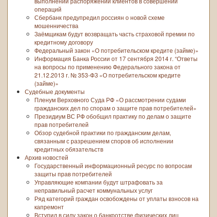
выполнении распоряжений клиентов в совершении
операций
Сбербанк предупредил россиян о новой схеме
мошенничества
Заёмщикам будут возвращать часть страховой премии по
кредитному договору
Федеральный закон «О потребительском кредите (займе)»
Информация Банка России от 17 сентября 2014 г. “Ответы
на вопросы по применению Федерального закона от
21.12.2013 г. № 353-ФЗ «О потребительском кредите
(займе)»
Судебные документы
Пленум Верховного Суда РФ «О рассмотрении судами
гражданских дел по спорам о защите прав потребителей»
Президиум ВС РФ обобщил практику по делам о защите
прав потребителей
Обзор судебной практики по гражданским делам,
связанным с разрешением споров об исполнении
кредитных обязательств
Архив новостей
Государственный информационный ресурс по вопросам
защиты прав потребителей
Управляющие компании будут штрафовать за
неправильный расчет коммунальных услуг
Ряд категорий граждан освобождены от уплаты взносов на
капремонт
Вступил в силу закон о банкротстве физических лиц