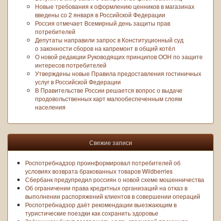
Новые требования к оформлению ценников в магазинах
введены со 2 января в Российской Федерации
Россия отмечает Всемирный день защиты прав
потребителей
Депутаты направили запрос в Конституционный суд
о законности сборов на капремонт в общий котёл
О новой редакции Руководящих принципов ООН по защите
интересов потребителей
Утверждены новые Правила предоставления гостиничных
услуг в Российской Федерации
В Правительстве России решается вопрос о выдаче
продовольственных карт малообеспеченным слоям
населения
Свежие записи
Роспотребнадзор проинформировал потребителей об
условиях возврата бракованных товаров Wildberries
Сбербанк предупредил россиян о новой схеме мошенничества
Об ограничении права кредитных организаций на отказ в
выполнении распоряжений клиентов в совершении операций
Роспотребнадзор даёт рекомендации выезжающим в
туристические поездки как сохранить здоровье