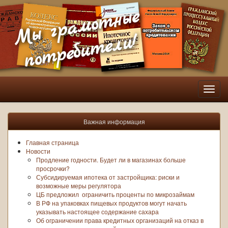
Мы грамотные
потребители!
Пере
нави
Важная информация
Главная страница
Новости
Продление годности. Будет ли в магазинах больше
просрочки?
Субсидируемая ипотека от застройщика: риски и
возможные меры регулятора
ЦБ предложил ограничить проценты по микрозаймам
В РФ на упаковках пищевых продуктов могут начать
указывать настоящее содержание сахара
Об ограничении права кредитных организаций на отказ в