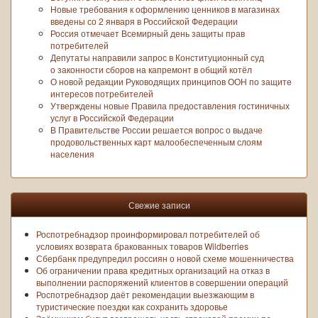
Новые требования к оформлению ценников в магазинах
введены со 2 января в Российской Федерации
Россия отмечает Всемирный день защиты прав
потребителей
Депутаты направили запрос в Конституционный суд
о законности сборов на капремонт в общий котёл
О новой редакции Руководящих принципов ООН по защите
интересов потребителей
Утверждены новые Правила предоставления гостиничных
услуг в Российской Федерации
В Правительстве России решается вопрос о выдаче
продовольственных карт малообеспеченным слоям
населения
Свежие записи
Роспотребнадзор проинформировал потребителей об
условиях возврата бракованных товаров Wildberries
Сбербанк предупредил россиян о новой схеме мошенничества
Об ограничении права кредитных организаций на отказ в
выполнении распоряжений клиентов в совершении операций
Роспотребнадзор даёт рекомендации выезжающим в
туристические поездки как сохранить здоровье