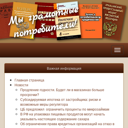
Мы грамотные
потребители!
Пере
нави
Важная информация
Главная страница
Новости
Продление годности. Будет ли в магазинах больше
просрочки?
Субсидируемая ипотека от застройщика: риски и
возможные меры регулятора
ЦБ предложил ограничить проценты по микрозаймам
В РФ на упаковках пищевых продуктов могут начать
указывать настоящее содержание сахара
Об ограничении права кредитных организаций на отказ в