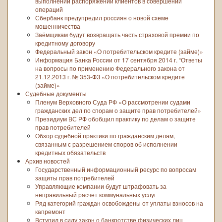
выполнении распоряжений клиентов в совершении
операций
Сбербанк предупредил россиян о новой схеме
мошенничества
Заёмщикам будут возвращать часть страховой премии по
кредитному договору
Федеральный закон «О потребительском кредите (займе)»
Информация Банка России от 17 сентября 2014 г. “Ответы
на вопросы по применению Федерального закона от
21.12.2013 г. № 353-ФЗ «О потребительском кредите
(займе)»
Судебные документы
Пленум Верховного Суда РФ «О рассмотрении судами
гражданских дел по спорам о защите прав потребителей»
Президиум ВС РФ обобщил практику по делам о защите
прав потребителей
Обзор судебной практики по гражданским делам,
связанным с разрешением споров об исполнении
кредитных обязательств
Архив новостей
Государственный информационный ресурс по вопросам
защиты прав потребителей
Управляющие компании будут штрафовать за
неправильный расчет коммунальных услуг
Ряд категорий граждан освобождены от уплаты взносов на
капремонт
Вступил в силу закон о банкротстве физических лиц