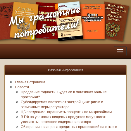
Мы грамотные
потребители!
Пере
нави
Важная информация
Главная страница
Новости
Продление годности. Будет ли в магазинах больше
просрочки?
Субсидируемая ипотека от застройщика: риски и
возможные меры регулятора
ЦБ предложил ограничить проценты по микрозаймам
В РФ на упаковках пищевых продуктов могут начать
указывать настоящее содержание сахара
Об ограничении права кредитных организаций на отказ в