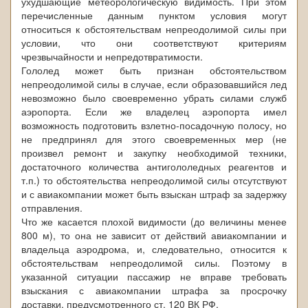
ухудшающие метеорологическую видимость. При этом
перечисленные данным пунктом условия могут
относиться к обстоятельствам непреодолимой силы при
условии, что они соответствуют критериям
чрезвычайности и непредотвратимости.
Гололед может быть признан обстоятельством
непреодолимой силы в случае, если образовавшийся лед
невозможно было своевременно убрать силами служб
аэропорта. Если же владелец аэропорта имел
возможность подготовить взлетно-посадочную полосу, но
не предпринял для этого своевременных мер (не
произвел ремонт и закупку необходимой техники,
достаточного количества антигололедных реагентов и
т.п.) то обстоятельства непреодолимой силы отсутствуют
и с авиакомпании может быть взыскан штраф за задержку
отправления.
Что же касается плохой видимости (до величины менее
800 м), то она не зависит от действий авиакомпании и
владельца аэродрома, и, следовательно, относится к
обстоятельствам непреодолимой силы. Поэтому в
указанной ситуации пассажир не вправе требовать
взыскания с авиакомпании штрафа за просрочку
доставки, предусмотренного ст. 120 ВК РФ.