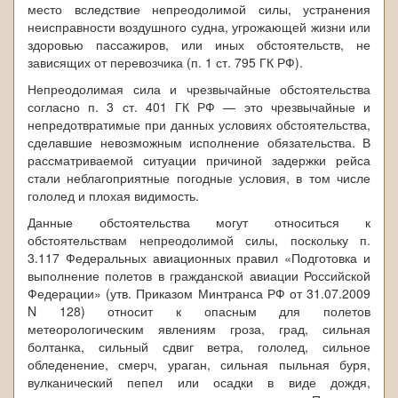
место вследствие непреодолимой силы, устранения
неисправности воздушного судна, угрожающей жизни или
здоровью пассажиров, или иных обстоятельств, не
зависящих от перевозчика (п. 1 ст. 795 ГК РФ).
Непреодолимая сила и чрезвычайные обстоятельства
согласно п. 3 ст. 401 ГК РФ — это чрезвычайные и
непредотвратимые при данных условиях обстоятельства,
сделавшие невозможным исполнение обязательства. В
рассматриваемой ситуации причиной задержки рейса
стали неблагоприятные погодные условия, в том числе
гололед и плохая видимость.
Данные обстоятельства могут относиться к
обстоятельствам непреодолимой силы, поскольку п.
3.117 Федеральных авиационных правил «Подготовка и
выполнение полетов в гражданской авиации Российской
Федерации» (утв. Приказом Минтранса РФ от 31.07.2009
N 128) относит к опасным для полетов
метеорологическим явлениям гроза, град, сильная
болтанка, сильный сдвиг ветра, гололед, сильное
обледенение, смерч, ураган, сильная пыльная буря,
вулканический пепел или осадки в виде дождя,