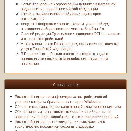
Новые требования к оформлению ценников в магазинах
введены со 2 января в Российской Федерации
Россия отмечает Всемирный день защиты прав
потребителей
Депутаты направили запрос в Конституционный суд
о законности сборов на капремонт в общий котёл
О новой редакции Руководящих принципов ООН по защите
интересов потребителей
Утверждены новые Правила предоставления гостиничных
услуг в Российской Федерации
В Правительстве России решается вопрос о выдаче
продовольственных карт малообеспеченным слоям
населения
Свежие записи
Роспотребнадзор проинформировал потребителей об
условиях возврата бракованных товаров Wildberries
Сбербанк предупредил россиян о новой схеме мошенничества
Об ограничении права кредитных организаций на отказ в
выполнении распоряжений клиентов в совершении операций
Роспотребнадзор даёт рекомендации выезжающим в
туристические поездки как сохранить здоровье