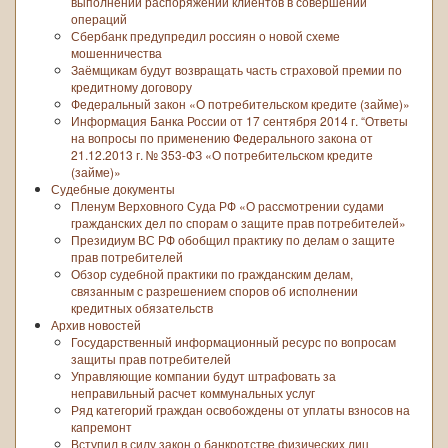
выполнении распоряжений клиентов в совершении
операций
Сбербанк предупредил россиян о новой схеме
мошенничества
Заёмщикам будут возвращать часть страховой премии по
кредитному договору
Федеральный закон «О потребительском кредите (займе)»
Информация Банка России от 17 сентября 2014 г. “Ответы
на вопросы по применению Федерального закона от
21.12.2013 г. № 353-ФЗ «О потребительском кредите
(займе)»
Судебные документы
Пленум Верховного Суда РФ «О рассмотрении судами
гражданских дел по спорам о защите прав потребителей»
Президиум ВС РФ обобщил практику по делам о защите
прав потребителей
Обзор судебной практики по гражданским делам,
связанным с разрешением споров об исполнении
кредитных обязательств
Архив новостей
Государственный информационный ресурс по вопросам
защиты прав потребителей
Управляющие компании будут штрафовать за
неправильный расчет коммунальных услуг
Ряд категорий граждан освобождены от уплаты взносов на
капремонт
Вступил в силу закон о банкротстве физических лиц