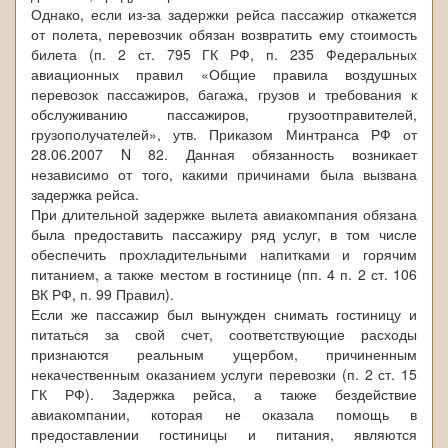
Однако, если из-за задержки рейса пассажир откажется
от полета, перевозчик обязан возвратить ему стоимость
билета (п. 2 ст. 795 ГК РФ, п. 235 Федеральных
авиационных правил «Общие правила воздушных
перевозок пассажиров, багажа, грузов и требования к
обслуживанию пассажиров, грузоотправителей,
грузополучателей», утв. Приказом Минтранса РФ от
28.06.2007 N 82. Данная обязанность возникает
независимо от того, какими причинами была вызвана
задержка рейса.
При длительной задержке вылета авиакомпания обязана
была предоставить пассажиру ряд услуг, в том числе
обеспечить прохладительными напитками и горячим
питанием, а также местом в гостинице (пп. 4 п. 2 ст. 106
ВК РФ, п. 99 Правил).
Если же пассажир был вынужден снимать гостиницу и
питаться за свой счет, соответствующие расходы
признаются реальным ущербом, причиненным
некачественным оказанием услуги перевозки (п. 2 ст. 15
ГК РФ). Задержка рейса, а также бездействие
авиакомпании, которая не оказала помощь в
предоставлении гостиницы и питания, являются